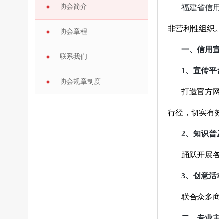
协会简介
福建省信
非营利性组织
协会章程
一、信用
联系我们
1、
宣传平
协会规章制度
打造官方
行径，切实有
2、
知识普
踊跃开展
3、
创意活
联合众多
二、专业