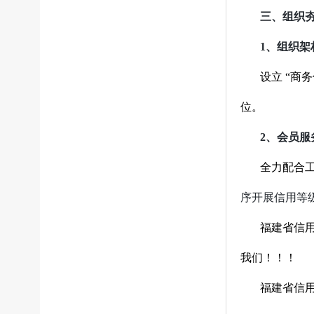
三、组织
1、
组织架
设立 “商
位。
2、
会员服
全力配合
序开展信用等
福建省信
我们！！！
福建省信用