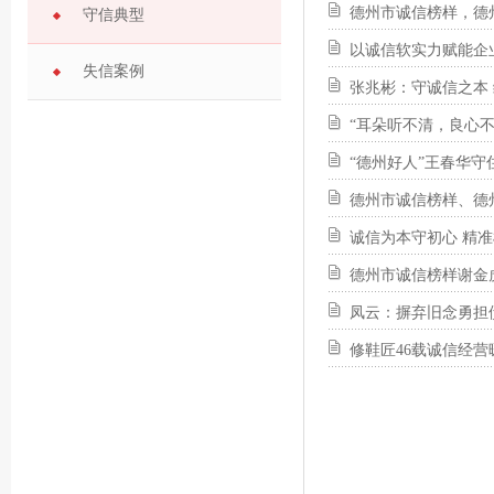
德州市诚信榜样，德
守信典型
以诚信软实力赋能企
失信案例
张兆彬：守诚信之本
“耳朵听不清，良心
“德州好人”王春华
德州市诚信榜样、德
诚信为本守初心 精
德州市诚信榜样谢金虎
凤云：摒弃旧念勇担
修鞋匠46载诚信经营