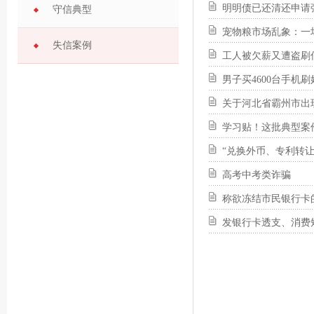
明明债已还清还申请
守信典型
宠物粮市场乱象：一
失信案例
工人被欠薪又遭盗刷
男子买4600台手机
关于河北省霸州市出
学习贴！这批典型案
“兑换外币、专利转让
高考中考类诈骗
称欲冻结市民银行卡
发银行卡透支、消费