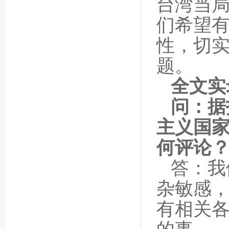
台湾当
们希望
性，切
题。
全文实
问：据
主义国家
何评论
答：我
杂敏感
有相关