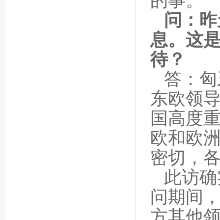
的事。
问：昨
息。这
待？
答：匈
东欧领
国高度
欧和欧
密切，
此访确
问期间
方其他