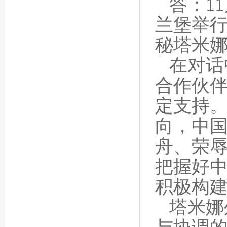
答：1
兰堡举
秘塔米
在对话
合作伙
定支持
向，中
舟、荣
把握好
积极构
塔米娜