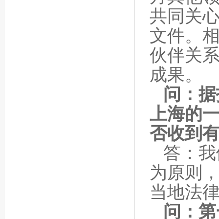
共同关
文件。
伙伴关
成果。
问：据
上海的
否收到
答：我
为原则
当地法
问：第