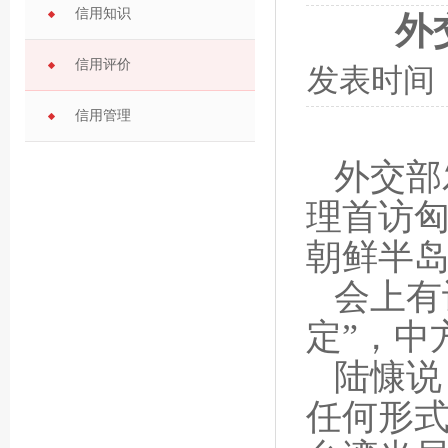
信用知识
外
信用评价
发表时间
信用管理
外交部
理首访匈
朝鲜半
会上有
定”，中
陆慷说
任何形