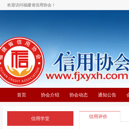
欢迎访问福建省信用协会！
首页
协会介绍
协会动态
通知公告
信用评价
信用学堂