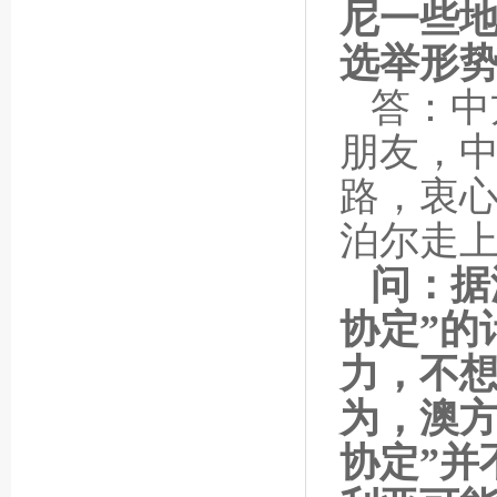
尼一些
选举形
答：中
朋友，
路，衷
泊尔走
问：据
协定”的
力，不
为，澳方
协定”并