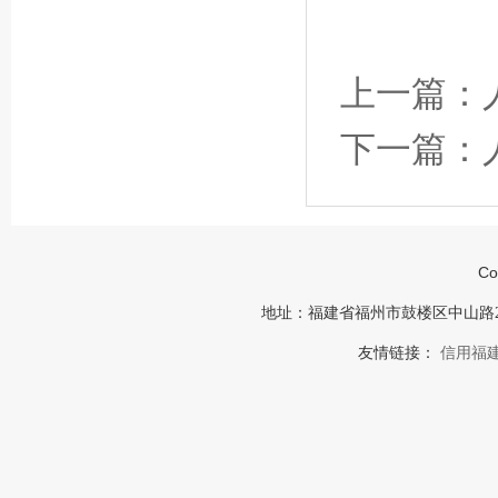
上一篇：
下一篇：
Co
地址：福建省福州市鼓楼区中山路23号福建
友情链接：
信用福