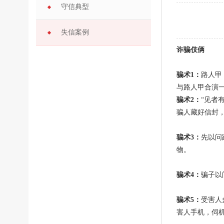
守信典型
失信案例
诈骗伎俩
骗术1：
路人甲
与路人甲合演一
骗术2：
“见者
骗人藏好信封
骗术3：
先以问
物。
骗术4：
骗子以
骗术5：
受害人
害人手机，伺