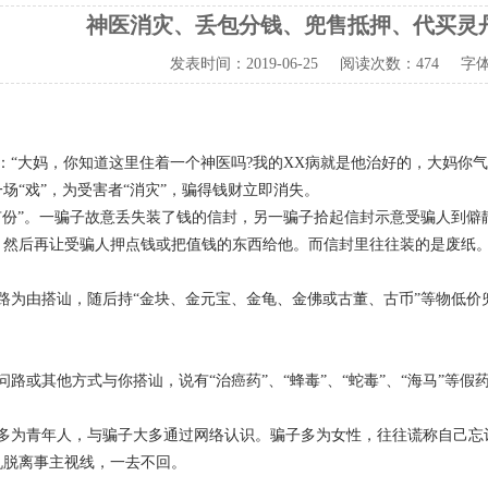
神医消灾、丢包分钱、兜售抵押、代买灵
发表时间：
2019-06-25
阅读次数：
474 字
：“大妈，你知道这里住着一个神医吗?我的XX病就是他治好的，大妈你气
场“戏”，为受害者“消灾”，骗得钱财立即消失。
有份”。一骗子故意丢失装了钱的信封，另一骗子拾起信封示意受骗人到僻静
，然后再让受骗人押点钱或把值钱的东西给他。而信封里往往装的是废纸
路为由搭讪，随后持“金块、金元宝、金龟、金佛或古董、古币”等物低价
问路或其他方式与你搭讪，说有“治癌药”、“蜂毒”、“蛇毒”、“海马”等
多为青年人，与骗子大多通过网络认识。骗子多为女性，往往谎称自己忘
机脱离事主视线，一去不回。