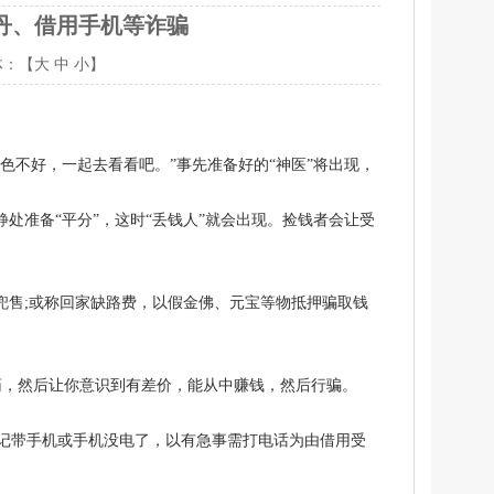
丹、借用手机等诈骗
体：【
大
中
小
】
色不好，一起去看看吧。”事先准备好的“神医”将出现，
处准备“平分”，这时“丢钱人”就会出现。捡钱者会让受
。
兜售;或称回家缺路费，以假金佛、元宝等物抵押骗取钱
假药，然后让你意识到有差价，能从中赚钱，然后行骗。
记带手机或手机没电了，以有急事需打电话为由借用受