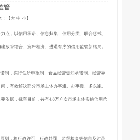
监管
体：【
大
中
小
】
力点，以信用承诺、信息归集、信用分类、联合惩戒、
构建放管结合、宽严相济、进退有序的信用监管新格局。
诺制，实行住所申报制、食品经营告知承诺制、经营异
时间，有效解决部分市场主体办事难、办事慢、多头跑、
要依据，截至目前，共有4.8万户次市场主体实施信用承
原则，将行政许可、行政处罚、监督检查等信息及时录