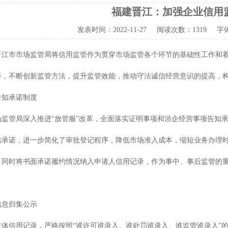
福建晋江：加强企业信用
发表时间：
2022-11-27
阅读次数：
1319 字
市市场监管局将信用监管作为贯穿市场监管各个环节的基础性工作和着
手，不断创新监管方法，提升监管效能，推动守法诚信经营意识的提高，
知承诺制度
管局深入推进“放管服”改革，全面落实证明事项和涉企经营事项告知承
信承诺，进一步简化了审批登记程序，降低市场准入成本，缩短业务办理
，同时将书面承诺履约情况纳入申请人信用记录，作为事中、事后监管的重
息归集公示
信用记录，严格按照“谁许可谁录入、谁处罚谁录入、谁监管谁录入”的