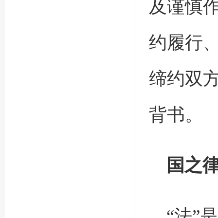
及谨慎
约履行
缔约双
背书。
国之
“法”