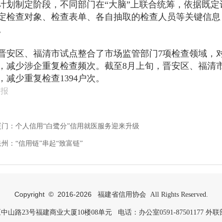
计划制定阶段，不同部门在“大脑”上联合统筹，依据既
定检查对象、检查表单、各自抽取的检查人员等关键信息
。
晋安区、福清市试点整合了市场监管部门7项检查领域，
，减少涉企重复检查频次。截至8月上旬，晋安区、福清市
家，减少重复检查1394户次。
日报
厦门：个人信用“白鹭分”信用就医服务迎来升级
州：“信用链”串起“致富链”
Copyright © 2016-
2026
福建省信用协会 All Rights Reserved.
23号福建商业大厦10楼08单元 电话：办公室0591-87501177 外联部05