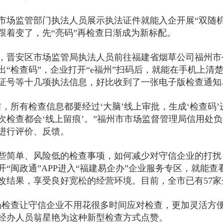
市场监管部门执法人员展示执法证件就能入企开展“双随机
跟着变了，先“亮码”再检查日渐成为新标配。
，晋安区市场监管局执法人员前往福建省烟草公司福州市
出“检查码”，企业打开“e福州”扫码后，就能在手机上
证号等十几项执法信息，好比收到了一张电子版检查通知
前，所有检查信息都要经过‘大脑’线上审批，生成‘检查码
次检查都会‘线上留痕’。”福州市市场监督管理局信用处
进行评价、反馈。
些简单、风险低的检查事项，如何减少对守信企业的打扰
开“闽政通”APP进入“福建易企办”企业服务专区，就能
改结果，享受良好宽松的经营环境。目前，全市已有57家
场检查让守信企业不用花很多时间应对检查，更加灵活方
经办人员翁星艳为这种新型检查方式点赞。