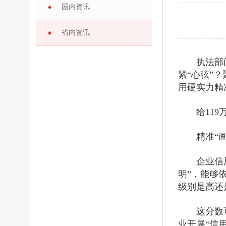
国内资讯
省内资讯
执法部
紧“心弦”
用硬实力精
给11
精准“画
企业信
明”，能够
级别是高还
这分数
业开展“信