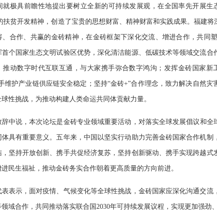
间就极具前瞻性地提出要树立全新的可持续发展观，在全国率先开展生态
飞”的扶贫开发精神，创造了宝贵的思想财富、精神财富和实践成果。福建
容、合作、共赢的金砖精神，在金砖框架下深化交流、增进合作，共同
挥首个国家生态文明试验区优势，深化清洁能源、低碳技术等领域交流合
，推动数字时代互联互通，与大家携手弥合数字鸿沟；发挥金砖国家新
携手维护产业链供应链安全稳定；坚持“金砖+”合作理念，致力解决自然
全球性挑战，为推动构建人类命运共同体贡献力量。
中说，本次论坛是金砖专业领域重要活动，对落实全球发展倡议和全球安
同体具有重要意义。五年来，中国以坚实行动助力完善金砖国家合作机制
结，坚持开放创新、携手共促经济复苏，坚持创新驱动、携手实现跨越式
增进民生福祉，推动金砖务实合作朝着更高质量的方向前进。
表示，面对疫情、气候变化等全球性挑战，金砖国家应深化沟通交流，
领域合作，共同推动落实联合国2030年可持续发展议程，实现更加强劲