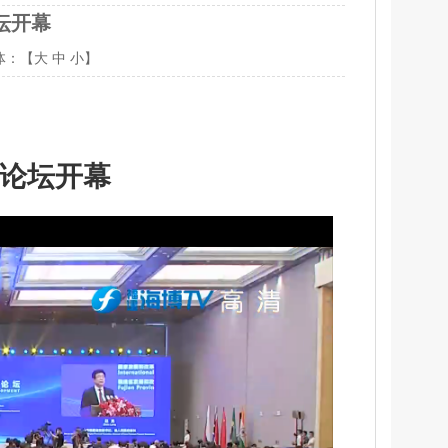
坛开幕
体：【
大
中
小
】
论坛开幕