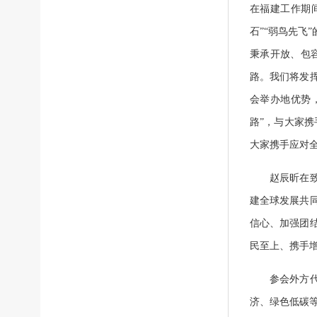
在福建工作期
石”“弱鸟先
秉承开放、包
路。我们将发
会举办地优势
路”，与大家
大家携手应对
赵辰昕在致辞
建全球发展共
信心、加强团
民至上、携手
参会外方代表
济、绿色低碳等