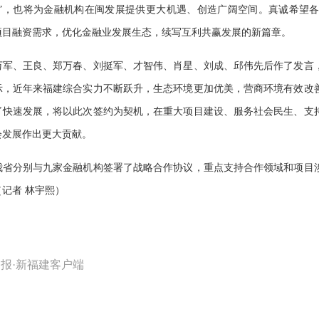
水”，也将为金融机构在闽发展提供更大机遇、创造广阔空间。真诚希望
项目融资需求，优化金融业发展生态，续写互利共赢发展的新篇章。
、王良、郑万春、刘挺军、才智伟、肖星、刘成、邱伟先后作了发言，
示，近年来福建综合实力不断跃升，生态环境更加优美，营商环境有效改
了快速发展，将以此次签约为契机，在重大项目建设、服务社会民生、支
会发展作出更大贡献。
分别与九家金融机构签署了战略合作协议，重点支持合作领域和项目涉
记者 林宇熙）
报·新福建客户端